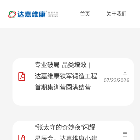
首页
关于我们
专业破局 品类增效 |
达嘉维康铁军锻造工程
07/23/2026
首期集训营圆满结营
“张太守的奇妙夜”闪耀
星辰会，达嘉维康小建