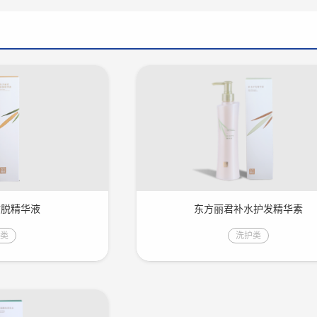
防脱精华液
东方丽君补水护发精华素
护类
洗护类