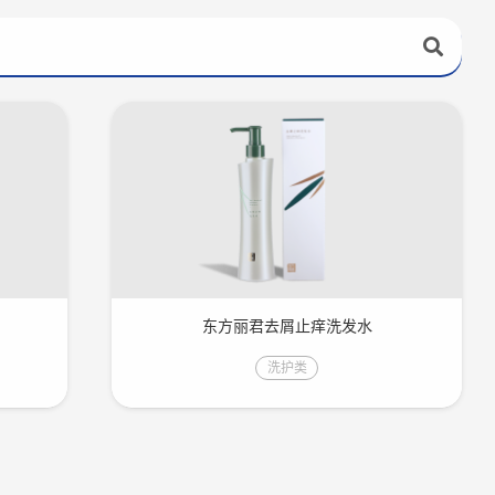
东方丽君去屑止痒洗发水
洗护类