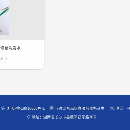
油修复洗发水
护类
湘ICP备18010666号-1
互联网药品信息服务资格证书
电话：+8
地址：湖南省长沙市岳麓区茯苓路30号