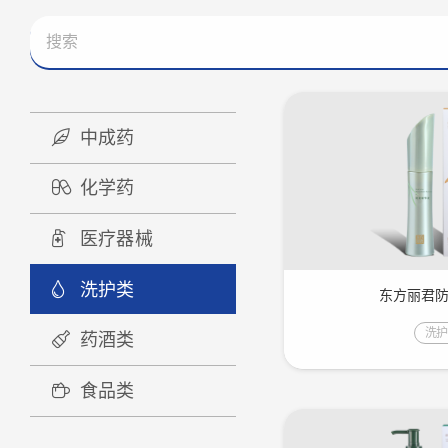
中成药
化学药
医疗器械
洗护类
东方丽君
洗
药酒类
食品类