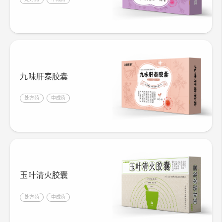
九味肝泰胶囊
处方药
中成药
玉叶清火胶囊
处方药
中成药