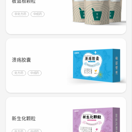
板蓝根颗粒
非处方药
中成药
溃疡胶囊
处方药
中成药
新生化颗粒
处方药
中成药