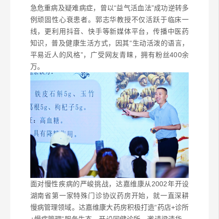
急危重病及疑难病症，
曾以“益气活血法”成功逆转多
例顽固性心衰患者。郭志华教授不仅活跃于临床一
线，更利用抖音、快手等新媒体平台，传播中医药
知识，普及健康生活方式，因其“生动活泼的语言，
平易近人的风格”，广受网友青睐，拥有粉丝400余
万。
面对慢性疾病的严峻挑战，达嘉维康从2002年开设
湖南省第一家特殊门诊协议药房开始，就一直深耕
慢病管理领域。达嘉维康大药房积极打造“药店+诊所
+
慢病管理”服务生态，开设同健诊所，邀请梁清华、