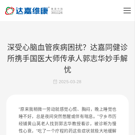
深受心脑血管疾病困扰？达嘉同健诊
所携手国医大师传承人郭志华妙手解
忧
2025-03-28
“原来我稍微一劳动就感觉心慌、胸闷，晚上睡觉也
睡不好，总是夜间突然憋醒或伴有喘息。”宁乡市历
经铺黄山莴老人找到郭志华教授看诊，被诊断为慢
性心衰，“吃了一个疗程的药这些症状就极大地缓解