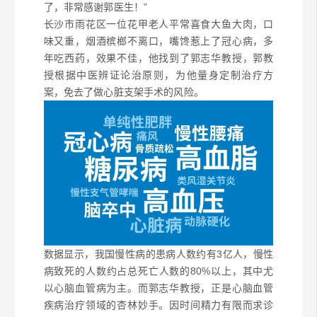
了，非常感谢郭医生！”
长沙市雨花区一位花甲老人平常喜食大鱼大肉，口
味又重，烟酒槟榔不离口，嘴馋惹上了冠心病，多
年吃西药，效果不佳，他找到了郭志华教授，郭教
授根据中医辨证论治原则，为他量身定制治疗方
案，免去了做
心脏支架手术
的风险。
数据显示，我国慢性病的患病人数约有3亿人，慢性
病致死的人数约占总死亡人数的80%以上，其中尤
以心脑血管病为主。而郭志华教授，正是心脑血管
疾病治疗领域的杏林妙手。
因时间精力有限而求诊