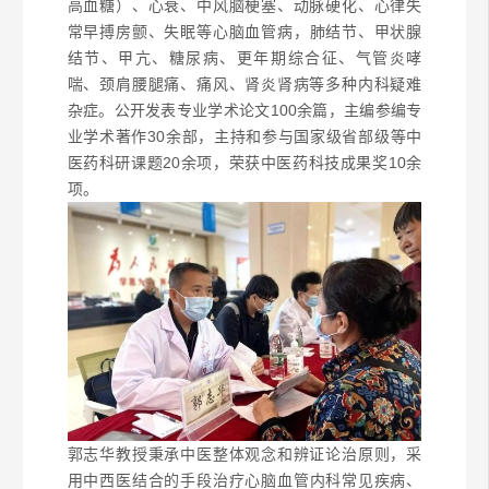
高血糖）、心衰、中风脑梗塞、动脉硬化、心律失
常
早搏
房颤、失眠等心脑血管病，肺结节、甲状腺
结节、甲亢、糖尿病、更年期综合征、
气管炎哮
喘
、颈肩腰腿痛、痛风、肾炎肾病等多种内科疑难
杂症。公开发表专业学术论文100余篇，主编参编专
业学术著作30余部，主持和参与国家级省部级等中
医药科研课题20余项，荣获中医药科技成果奖10余
项。
郭志华教授秉承中医整体观念和辨证论治原则，采
用中西医结合的手段治疗
心脑血管内科
常见疾病、