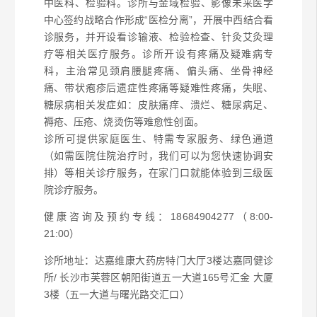
中医科、检验科
。
诊所与金域检验、影像未来医学
中心签约战略合作形成“医检分离
”
，开展中西结合看
诊服务，并开设看诊输液、检验检查、针灸艾灸理
疗等相关医疗服务。
诊所开设有疼痛及疑难病专
科，主治常见颈肩腰腿疼痛、偏头痛、坐骨神经
痛、带状疱疹后遗症性疼痛等疑难性疼痛，失眠、
糖尿病相关发症如：皮肤痛痒、溃烂、糖尿病足、
褥疮、压疮、烧烫伤等难愈性创面。
诊所可提供
家庭医生、特需专家服务、绿色通道
（如需医院住院治疗时，我们可以为您快速协调安
排）等相关诊疗服务，在家门口就能体验到三级医
院诊疗服务。
健康咨询及预约专线：18684904277（8:00-
21:00）
诊所地址：达嘉维康大药房特门大厅3楼达嘉同健诊
所/ 长沙市芙蓉区朝阳街道五一大道165号汇金 大厦
3楼（五一大道与曙光路交汇口）