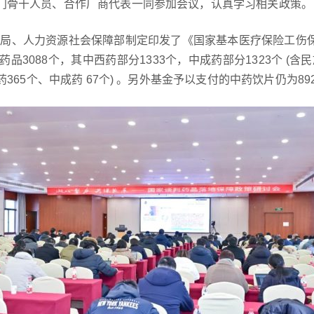
门骨干人员、合作厂商代表一同参加会议，认真学习相关政策。
家医保局、人力资源社会保障部制定印发了《国家基本医疗保险工伤
药品3088个，其中西药部分1333个，中成药部分1323个 (含
药365个、中成药 67个) 。另外基金予以支付的中药饮片仍为89