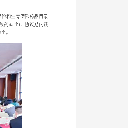
保险和生育保险药品目录
民族药93个)，协议期内谈
2个。