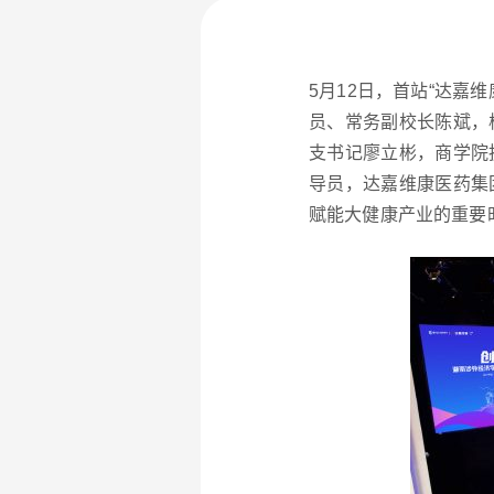
5月12日，首站“达
员、常务副校长陈斌，
支书记廖立彬，商学院
导员，达嘉维康医药集
赋能大健康产业的重要