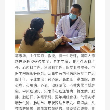
郭志华，主任医师，教授，博士生导师，国医大师
路志正教授嫡传弟子，名老专家，
曾担任内科主
任、心内科主任、急诊科主任、医疗业务院长、中
医学院院长等职务。从事中医内科临床医疗工作近
四十年。
专业主治：冠心病、高血压、高血脂、
肺
心病
、心肌病、心衰、动脉硬化、心律失常早博房
颤、中风脑梗死、失眠等心脑血管病，糖尿病、肥
胖、脂肪肝、神经衰弱、更年期综合征、
气管炎哮
喘
肺气肿、肺结节、甲状腺结节甲亢、风湿病、头
颈肩腰腿痛、痛风
高尿酸结石
、肾炎肾病肾衰、胃