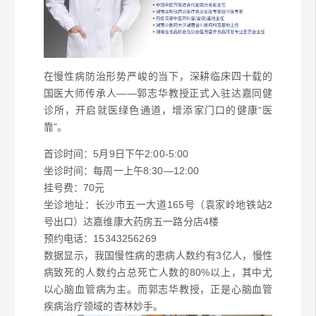
在慢性病防治形势严峻的当下，深耕临床四十载的
国医大师传承人——
郭志华
教授
正式入驻达嘉同健
诊所，
开启就医绿色通道，增添家门口的健康“医
靠”。
首诊时间：
5月9日下午2:00-5:00
坐诊时间：每周一上午8:30—12:00
挂号费：70元
坐诊地址：长沙市五一大道165号（袁家岭地铁站2
号出口）达嘉维康大药房五一路分店4楼
预约电话：
15343256269
数据显示，我国慢性病的患病人数约有3亿人，慢性
病致死的人数约占总死亡人数的80%以上，其中尤
以心脑血管病为主。而郭志华教授，正是心脑血管
疾病治疗领域的杏林妙手。