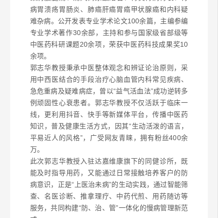
病胃溃疡胃肠炎、肺癌肝癌胃癌甲状腺癌和内科疑
难杂病。
公开发表专业学术论文100余篇，主编参编
专业学术著作30余部，主持和参与国家级省部级等
中医药科研课题20余项，荣获中医药科技成果奖10
余项。
郭志华教授秉承中医整体观念和辨证论治原则，采
用中西医结合的手段治疗心脑血管内科常见疾病、
急危重病及疑难病症，曾以“益气活血法”成功逆转多
例顽固性心衰患者。郭志华教授不仅活跃于临床一
线，更利用抖音、快手等新媒体平台，传播中医药
知识，普及健康生活方式，因其“生动活泼的语言，
平易近人的风格”，广受网友青睐，拥有粉丝400余
万。
此次郭志华教授入驻达嘉维康旗下的同健诊所，既
能及时指导用药，又能通过日常接触培养客户的防
病意识，正是“上医治未病”的生动实践，通过智能筛
查、名医诊断、推拿理疗、中药代煎、用药随访等
服务，共同构建“防、治、管”一体化的慢病管理新范