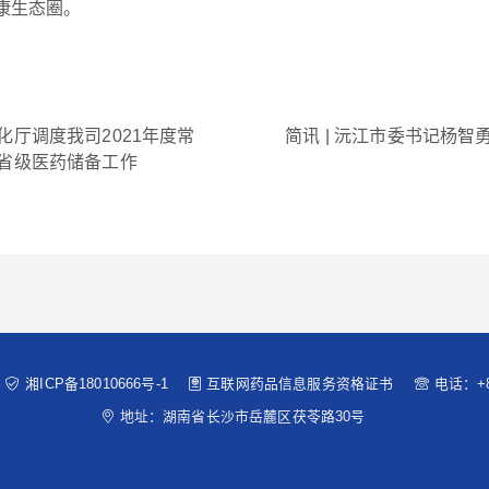
康生态圈。
化厅调度我司2021年度常
简讯 | 沅江市委书记杨
省级医药储备工作
湘ICP备18010666号-1
互联网药品信息服务资格证书
电话：+8
地址：湖南省长沙市岳麓区茯苓路30号