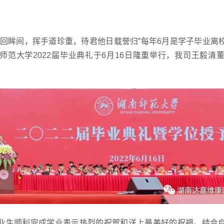
在回眸间，挥手道珍重，待君他日载誉归”每年6月是学子毕业离
师范大学2022届毕业典礼于6月16日隆重举行，我司王毅清
业生顺利完成学业表示热烈的祝贺和送上最美好的祝福。结合