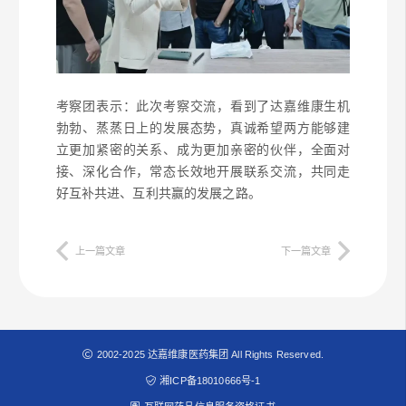
考察团表示：此次考察交流，看到了达嘉维康生机
勃勃、蒸蒸日上的发展态势，真诚希望两方能够建
立更加紧密的关系、成为更加亲密的伙伴，全面对
接、深化合作，常态长效地开展联系交流，共同走
好互补共进、互利共赢的发展之路。
上一篇文章
下一篇文章
2002-2025 达嘉维康医药集团 All Rights Reserved.
湘ICP备18010666号-1