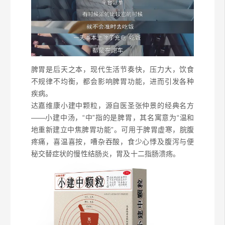
脾胃是后天之本，现代生活节奏快，压力大，饮食
不规律不均衡，都会影响脾胃功能，进而引发各种
疾病。
达嘉维康小建中颗粒，源自医圣张仲景的经典名方
——小建中汤，“中”指的是脾胃，其名寓意为“温和
地重新建立中焦脾胃功能”。可用于脾胃虚寒，脘腹
疼痛，喜温喜按，嘈杂吞酸，食少心悸及腹泻与便
秘交替症状的慢性结肠炎，胃及十二指肠溃疡。