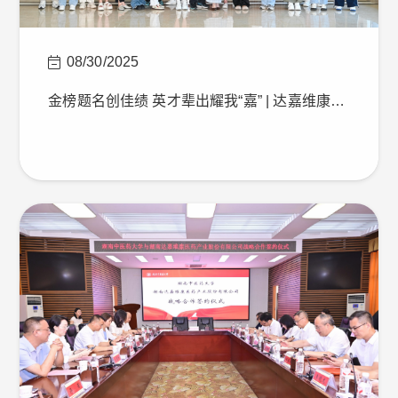
08/30/2025
金榜题名创佳绩 英才辈出耀我“嘉” | 达嘉维康…