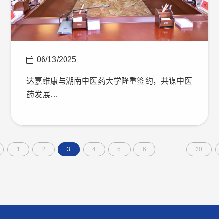
06/13/2025
达嘉维康与湖南中医药大学隆重签约，共谋中医
药发展…
1
2
3
4
5
6
…
20