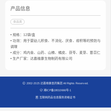
产品信息
食品类
• 规格：12袋/盒
• 功效：用于婴幼儿积食、不消化、厌食、疳积等的预防与
调理
• 成分：鸡内金、山药、山楂、橘皮、茯苓、麦芽、薏苡仁
• 生产厂家：达嘉维康生物制药有限公司
2002-2025 达嘉维康医药集团 All Rights Reserved.
湘ICP备18010666号-1
互联网药品信息服务资格证书