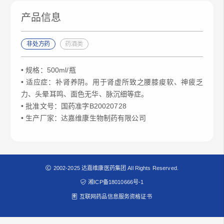
产品信息
非处方药
药酒类
• 规格：500ml/瓶
• 适应症：补肾养阴。用于肾虚所致之腰膝痠软、神疲乏
力、头晕耳鸣、面色无华、脉沉细等症。
• 批准文号：国药准字B20020728
• 生产厂家：达嘉维康生物制药有限公司
2002-2025 达嘉维康医药集团 All Rights Reserved.
湘ICP备18010666号-1
互联网药品信息服务资格证书