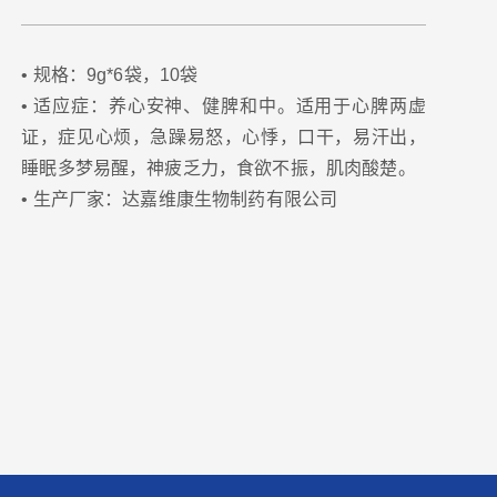
• 规格：9g*6袋，10袋
• 适应症：养心安神、健脾和中。适用于心脾两虚
证，症见心烦，急躁易怒，心悸，口干，易汗出，
睡眠多梦易醒，神疲乏力，食欲不振，肌肉酸楚。
• 生产厂家：达嘉维康生物制药有限公司