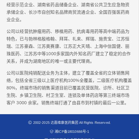
经营示范企业、湖南省药品储备企业、湖南省公共卫生应急物资
承储企业、长沙市自创知名品牌商贸流通企业、全国百强医药商
业企业。
公司以经营抗肿瘤用药、移植用药、抗病毒用药等高中端药品为
特色，已与勃林格殷格翰、拜耳、礼来、辉瑞、施贵宝、江苏恒
瑞、江苏豪森、江苏奥赛康、江苏正大天晴、上海中信国健、丽
珠医药、江苏苏中等1000多家国内外知名药厂建立了稳定的合作
关系，并成为湖南地区的唯一或主要代理商。
公司以医院纯销配送业务为主体，建立了覆盖全省的立体销售网
络，包括全省三级以上医疗机构100%全覆盖，二级医疗机构覆盖
80%，终端市场的销售渠道目前已覆盖民营医院、诊所、社区卫
生院、乡镇卫生院、村卫生室、连锁及单体药店等第三终端市场
客户 3000 余家。销售终端打通了由县市到村镇的最后一公里。
2002-2025 达嘉维康医药集团 All Rights Reserved.
湘ICP备18010666号-1